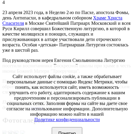
4
23 апреля 2023 года, в Неделю 2-ю по Пасхе, апостола Фомы,
день Антипасхи, в кафедральном соборном
Храме Христа
Спасителя
в Москве Святейший Патриарх Московский и всея
Руси Кирилл совершил Божественную литургию, в которой в
качестве молящихся и поющих, служащих и
прислуживающих в алтаре участвовали дети отроческого
возраста. Особая «детская» Патриаршая Литургия состоялась
уже в шестой раз.
Под руководством иерея Евгения Смольянинова Литургию
посетили воспитанники Воскресной школы при храме в честь
иконы Божией Матери "Троеручица".
Сайт использует файлы cookie, а также обрабатывает
По окончании Божественной Литургии Святейший Владыка
персональные данные с помощью Яндекс Метрики, чтобы
обратился к участникам богослужения с Первосвятительским
понять, как используется сайт, иметь возможность
словом.
улучшить его работу, адаптировать содержание к вашим
предпочтениям и персонализировать публикации в
Подробная информация о "детской" Патриаршей Литургии
социальных сетях. Заполняя формы на сайте вы даете свое
доступна по
ссылке
.
согласие на использование информации. Дополнительную
информацию можно найти в нашей
Фотогалерея
Политике конфиденциальности
© 2026
Понятно