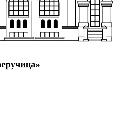
оеручица»