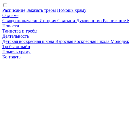
Расписание
Заказать требы
Помощь храму
О храме
Священноначалие
История
Святыни
Духовенство
Расписание
Новости
Таинства и требы
Деятельность
Детская воскресная школа
Взрослая воскресная школа
Молодеж
Требы онлайн
Помочь храму
Контакты