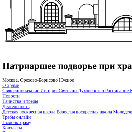
Патриаршее подворье при хр
Москва, Орехово-Борисово Южное
О храме
Священноначалие
История
Святыни
Духовенство
Расписание
Новости
Таинства и требы
Деятельность
Детская воскресная школа
Взрослая воскресная школа
Молодеж
Требы онлайн
Помочь храму
Контакты