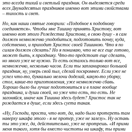
это всегда тихий и светлый праздник. Он выделяется среди
всех Двунадесятых праздников именно вот этими свойствами
– тихость и свет.
Но, как наши святые говорили: «Подобное к подобному
соединяется». Чтобы мне Тишину принять Христову, вот
именно вот этого Рождества Христова, в свою душу - я сам
должен немножечко уподобиться, подготовить почву, куда,
собственно, и приходит Христос своей Тишиною. Что я по
силам должен сделать? Но я понимаю, что не все еще готово,
может быть, к празднику. Что-то предстоит еще сделать,
но много уже не нужно. То есть осталось только вот все,
немножечко, несколько часов. Если ты запланировал большой
праздник, ну, умерь свой пыл, сделай поскромнее. Если уже не
успел что-то, буквально мелочи доделай, какую-то уборку,
стол, какие-то приготовления, уже немножечко сбавь.
Хорошо было бы лучше подготовиться и в плане вообще
праздника, и души своей, но уже что есть, то есть. Не
загоняйся, иначе как Тишина здесь будет? Христос так не
рождается в душе, если здесь суета такая.
«Ну, Господи, прости, что вот, да, надо было протереть там
наверху шкафа этого - я не протер, уже не залезу». Ну оставь
ты это уже, да, действительно, уже не протрешь. «И прими
меня такого, хотя бы вместо чистоты на шкафу, ты прими