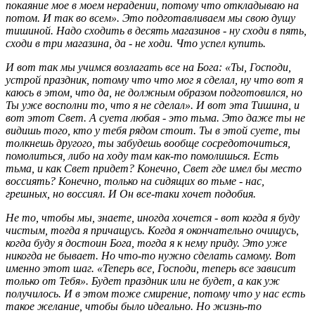
покаяние мое в моем нерадении, потому что откладываю на
потом. И так во всем». Это подготавливаем мы свою душу
тишиной. Надо сходить в десять магазинов - ну сходи в пять,
сходи в три магазина, да - не ходи. Что успел купить.
И вот так мы учимся возлагать все на Бога: «Ты, Господи,
устрой праздник, потому что что мог я сделал, ну что вот я
каюсь в этом, что да, не должным образом подготовился, но
Ты уже восполни то, что я не сделал». И вот эта Тишина, и
вот этот Свет. А суета любая - это тьма. Это даже ты не
видишь того, кто у тебя рядом стоит. Ты в этой суете, ты
толкнешь другого, ты забудешь вообще сосредоточиться,
помолиться, либо на ходу там как-то помолишься. Есть
тьма, и как Cвет придет? Конечно, Cвет где имел бы место
воссиять? Конечно, только на сидящих во тьме - нас,
грешных, но воссиял. И Он все-таки хочет подобия.
Не то, чтобы мы, знаете, иногда хочется - вот когда я буду
чистым, тогда я причащусь. Когда я окончательно очищусь,
когда буду я достоин Бога, тогда я к нему приду. Это уже
никогда не бывает. Но что-то нужно сделать самому. Вот
именно этот шаг. «Теперь все, Господи, теперь все зависит
только от Тебя». Будет праздник или не будет, а как уж
получилось. И в этом тоже смирение, потому что у нас есть
такое желание, чтобы было идеально. Но жизнь-то