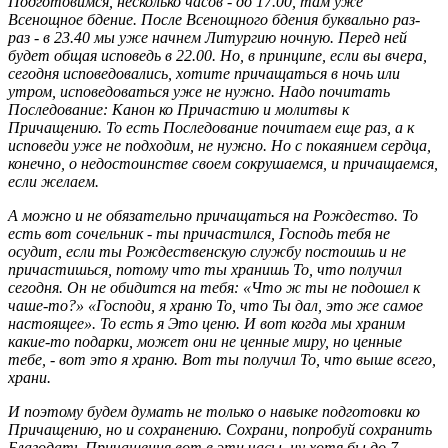
Подготовимся, несколько часов - до 17.00, там уже
Всенощное бдение. После Всенощного бдения буквально раз-
раз - в 23.40 мы уже начнем Литургию ночную. Перед ней
будет общая исповедь в 22.00. Но, в принципе, если вы вчера,
сегодня исповедовались, хотите причащаться в ночь или
утром, исповедоваться уже не нужно. Надо почитать
Последование: Канон ко Причастию и молитвы к
Причащению. То есть Последование почитаем еще раз, а к
исповеди уже не подходим, не нужно. Но с покаянием сердца,
конечно, о недостоинстве своем сокрушаемся, и причащаемся,
если желаем.
А можно и не обязательно причащаться на Рождество. То
есть вот сочельник - ты причастился, Господь тебя не
осудит, если ты Рождественскую службу постоишь и не
причастишься, потому что ты хранишь То, что получил
сегодня. Он не обидится на тебя: «Что ж ты не подошел к
чаше-то?» «Господи, я храню То, что Ты дал, это же самое
настоящее». То есть я Это ценю. И вот когда мы храним
какие-то подарки, может они не ценные миру, но ценные
тебе, - вот это я храню. Вот ты получил То, что выше всего,
храни.
И поэтому будем думать не только о навыке подготовки ко
Причащению, но и сохранению. Сохрани, попробуй сохранить
Благодать Причащения вот в эти часы, ну хотя бы до 7