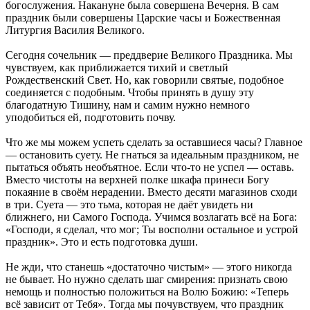
богослужения. Накануне была совершена Вечерня. В сам
праздник были совершены Царские часы и Божественная
Литургия Василия Великого.
Сегодня сочельник — преддверие Великого Праздника. Мы
чувствуем, как приближается тихий и светлый
Рождественский Свет. Но, как говорили святые, подобное
соединяется с подобным. Чтобы принять в душу эту
благодатную Тишину, нам и самим нужно немного
уподобиться ей, подготовить почву.
Что же мы можем успеть сделать за оставшиеся часы? Главное
— остановить суету. Не гнаться за идеальным праздником, не
пытаться объять необъятное. Если что-то не успел — оставь.
Вместо чистоты на верхней полке шкафа принеси Богу
покаяние в своём нерадении. Вместо десяти магазинов сходи
в три. Суета — это тьма, которая не даёт увидеть ни
ближнего, ни Самого Господа. Учимся возлагать всё на Бога:
«Господи, я сделал, что мог; Ты восполни остальное и устрой
праздник». Это и есть подготовка души.
Не жди, что станешь «достаточно чистым» — этого никогда
не бывает. Но нужно сделать шаг смирения: признать свою
немощь и полностью положиться на Волю Божию: «Теперь
всё зависит от Тебя». Тогда мы почувствуем, что праздник