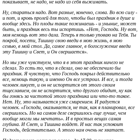
показывает, не надо, не надо из себя выжимать.
Ну, стараться надо. Вот разные, конечно, слова. Во всю силу -
и пот, и кровь пролей для того, чтобы был праздник в душе и
вообще здесь. Но плоды такие пожинаешь - и уныние, может
быть, и праздник весь ты испортишь. «Нет, Господи. Ну вот,
моя немощь вот это дала. Теперь я только уповаю на Тебя. Ты
покрой, посети, Тишину свою введи в мою жизнь, в мою
семью, в мой стол. Да, самое главное, в богослужение введи
эту Тишину и Свет, и Он свершается».
Но мы уже чувствуем, что я в этот праздник ничего не
сделал. То есть то, что я сделал, оно не обеспечило бы
праздник. Я чувствую, что Господь покрыл действительно
все, немощь такую, и именно Он все устроил. И все, и тогда
человек ликует, и он не испортится от этого своим
тщеславием, он не испортится, что другого обидит, ну как
бы гонясь за чистотой этого праздника или что-то такое.
Нет. Ну, это называется уже смирением. И радуется
человек. «Господи, оказывается, не так, как я планировал, все
свершилось. Но на самом деле свершилось еще лучше, чем
вообще могли мы мечтать». И в простых вещах самая
глубина. И Свет, и Тишина войдет. И нас так успокоит
Господь, действительно. А этого нам очень не хватает.