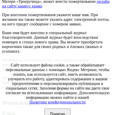
Матери «Троеручица», может внести пожертвование
онлайн
на сайте нашего храма
.
При внесении пожертвования укажите ваше имя. При
желании вы также можете указать адрес электронной почты,
на него придет сообщение с номером заявки.
Ваше имя будет внесено в специальный журнал
благотворителей. Данный журнал будет впоследствии
помещен в стенах нового храма. Вы можете приобретать
кирпичики также для своих родных и близких (живых и
усопших).
Молитвы о благотворителях, благоукрасителях и
жертвователях средств на строительство будут возноситься в
Сайт использует файлы cookie, а также обрабатывает
стенах храма сего.
персональные данные с помощью Яндекс Метрики, чтобы
понять, как используется сайт, иметь возможность
При желании вы можете подойти в свечную лавку и получить
улучшить его работу, адаптировать содержание к вашим
бумажный сертификат, указав номер заявки и сумму
предпочтениям и персонализировать публикации в
пожертвования (можете просто показать электронное письмо
социальных сетях. Заполняя формы на сайте вы даете свое
с этими данными).
согласие на использование информации. Дополнительную
информацию можно найти в нашей
Фотогалерея
Политике конфиденциальности
© 2026
Понятно