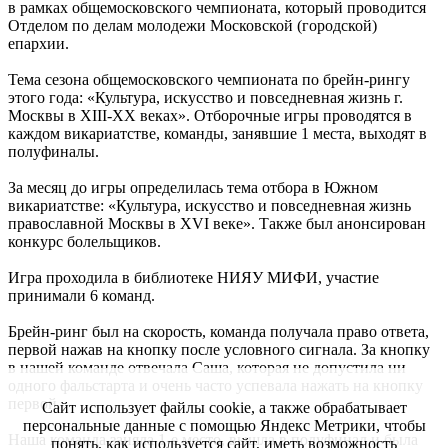
в рамках общемосковского чемпионата, который проводится
Отделом по делам молодежи Московской (городской)
епархии.
Тема сезона общемосковского чемпионата по брейн-рингу
этого года: «Культура, искусство и повседневная жизнь г.
Москвы в XIII-XX веках». Отборочные игры проводятся в
каждом викариатстве, команды, занявшие 1 места, выходят в
полуфиналы.
За месяц до игры определилась тема отбора в Южном
викариатстве: «Культура, искусство и повседневная жизнь
православной Москвы в XVI веке». Также был анонсирован
конкурс болельщиков.
Игра проходила в библиотеке НИЯУ МИФИ, участие
принимали 6 команд.
Брейн-ринг был на скорость, команда получала право ответа,
первой нажав на кнопку после условного сигнала. За кнопку
в нашей команде отвечала Саша, которая не допустила ни
одного фальстарта и очень часто успевала нажать на кнопку
первой.
Сайт использует файлы cookie, а также обрабатывает
персональные данные с помощью Яндекс Метрики, чтобы
Наша команда заняла 1-е место, вышла в полуфинал и была
понять, как используется сайт, иметь возможность