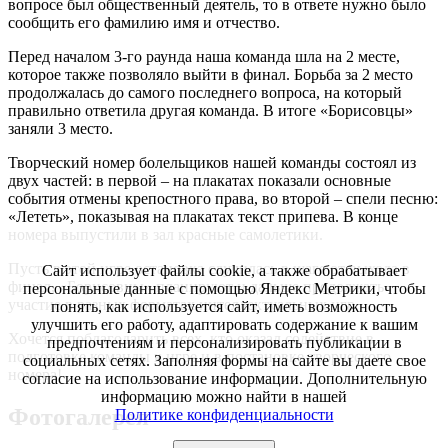
вопросе был общественный деятель, то в ответе нужно было
сообщить его фамилию имя и отчество.
Перед началом 3-го раунда наша команда шла на 2 месте,
которое также позволяло выйти в финал. Борьба за 2 место
продолжалась до самого последнего вопроса, на который
правильно ответила другая команда. В итоге «Борисовцы»
заняли 3 место.
Творческий номер болельщиков нашей команды состоял из
двух частей: в первой ‒ на плакатах показали основные
события отмены крепостного права, во второй ‒ спели песню:
«Лететь», показывая на плакатах текст припева. В конце
номера выпустили в зал красные самолетики.
Пусть в этой игре остановка случилась в шаге от выхода в
Сайт использует файлы cookie, а также обрабатывает
финал, «Борисовцы» планируют и дальше продолжать
персональные данные с помощью Яндекс Метрики, чтобы
участие в разных форматах интеллектуальных игр.
понять, как используется сайт, иметь возможность
улучшить его работу, адаптировать содержание к вашим
Хочется поблагодарить всех, кто оказал содействие в
предпочтениям и персонализировать публикации в
подготовке команды к игре и в постановке творческого
социальных сетях. Заполняя формы на сайте вы даете свое
номера!
согласие на использование информации. Дополнительную
информацию можно найти в нашей
Фотогалерея
Политике конфиденциальности